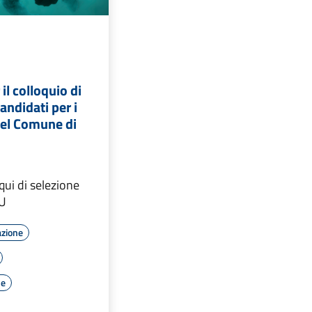
il colloquio di
andidati per i
del Comune di
qui di selezione
CU
azione
le