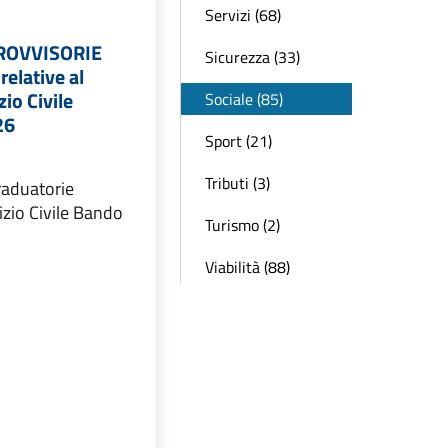
Servizi (68)
PROVVISORIE
Sicurezza (33)
relative al
io Civile
Sociale (85)
26
Sport (21)
Tributi (3)
raduatorie
izio Civile Bando
Turismo (2)
Viabilità (88)