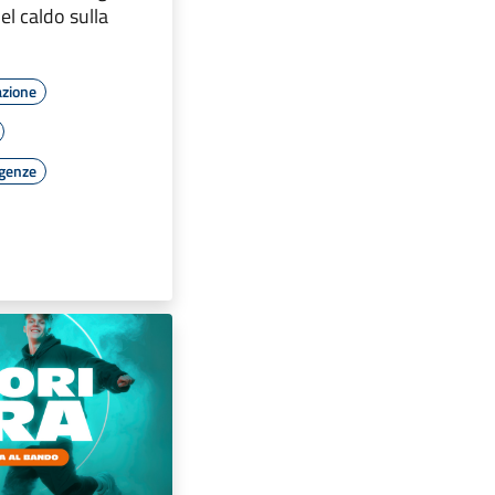
del caldo sulla
azione
rgenze