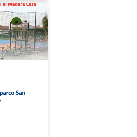
 parco San
o