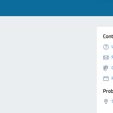
Cont
Prob