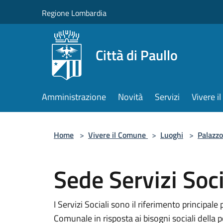
Salta al contenuto principale
Regione Lombardia
Città di Paullo
Amministrazione
Novità
Servizi
Vivere 
Home
>
Vivere il Comune
>
Luoghi
>
Palazzo
Sede Servizi Soci
I Servizi Sociali sono il riferimento principale
Comunale in risposta ai bisogni sociali della 