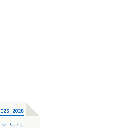
o 2025_2026
PDF
Scarica