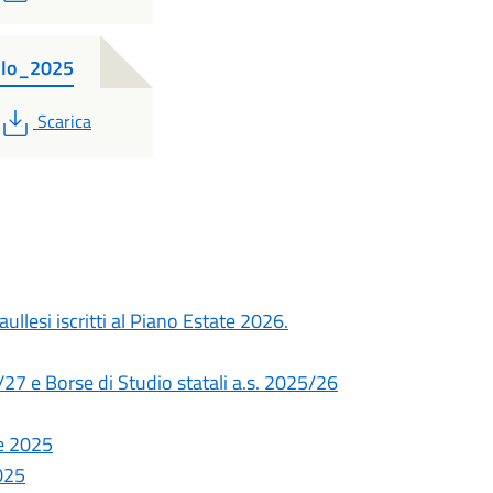
ullo_2025
PDF
Scarica
aullesi iscritti al Piano Estate 2026.
27 e Borse di Studio statali a.s. 2025/26
e 2025
025