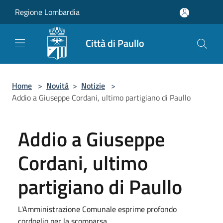
Salta al contenuto principale
Regione Lombardia
Città di Paullo
Home
>
Novità
>
Notizie
>
Addio a Giuseppe Cordani, ultimo partigiano di Paullo
Addio a Giuseppe
Cordani, ultimo
partigiano di Paullo
L'Amministrazione Comunale esprime profondo
cordoglio per la scomparsa