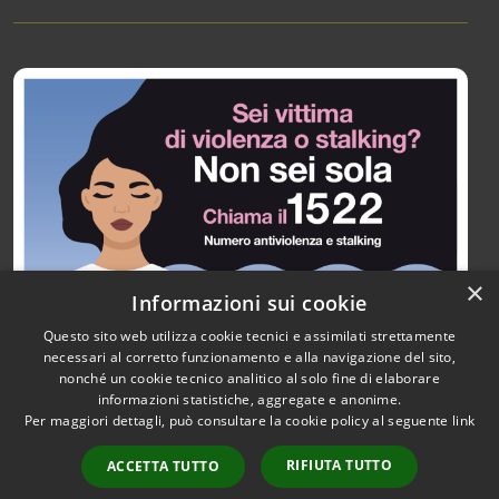
×
Informazioni sui cookie
Questo sito web utilizza cookie tecnici e assimilati strettamente
necessari al corretto funzionamento e alla navigazione del sito,
nonché un cookie tecnico analitico al solo fine di elaborare
informazioni statistiche, aggregate e anonime.
RSS
Copyright © 2026 • Città di
Per maggiori dettagli, può consultare la cookie policy al seguente
link
Accessibilità
Paullo • Powered by
Privacy
Municipium
Accesso
•
RIFIUTA TUTTO
ACCETTA TUTTO
Cookie
redazione