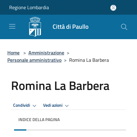
Salta al contenuto principale
Regione Lombardia
Città di Paullo
Home
>
Amministrazione
>
Personale amministrativo
>
Romina La Barbera
Romina La Barbera
Condividi
Vedi azioni
INDICE DELLA PAGINA