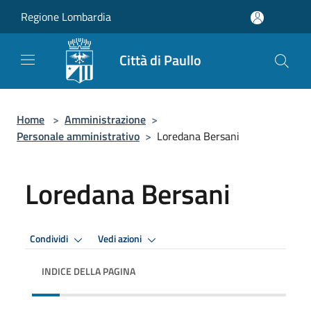
Salta al contenuto principale
Regione Lombardia
Città di Paullo
Home
>
Amministrazione
>
Personale amministrativo
>
Loredana Bersani
Loredana Bersani
Condividi
Vedi azioni
INDICE DELLA PAGINA