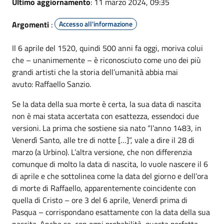
Ultimo aggiornamento
: 11 marzo 2024, 09:35
Argomenti
:
Accesso all'informazione
Il 6 aprile del 1520, quindi 500 anni fa oggi, moriva colui
che – unanimemente – è riconosciuto come uno dei più
grandi artisti che la storia dell’umanità abbia mai
avuto: Raffaello Sanzio.
Se la data della sua morte è certa, la sua data di nascita
non è mai stata accertata con esattezza, essendoci due
versioni. La prima che sostiene sia nato “l’anno 1483, in
Venerdì Santo, alle tre di notte […]”, vale a dire il 28 di
marzo (a Urbino). L’altra versione, che non differenzia
comunque di molto la data di nascita, lo vuole nascere il 6
di aprile e che sottolinea come la data del giorno e dell’ora
di morte di Raffaello, apparentemente coincidente con
quella di Cristo – ore 3 del 6 aprile, Venerdì prima di
Pasqua – corrispondano esattamente con la data della sua
nascita. Anche se, con ogni probabilità, questa perfetta