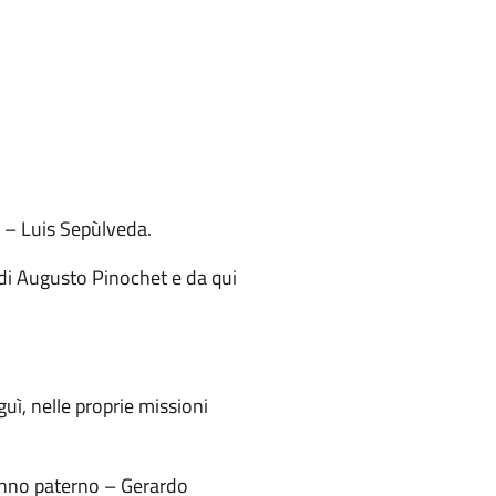
i – Luis Sepùlveda.
a di Augusto Pinochet e da qui
uì, nelle proprie missioni
 nonno paterno – Gerardo