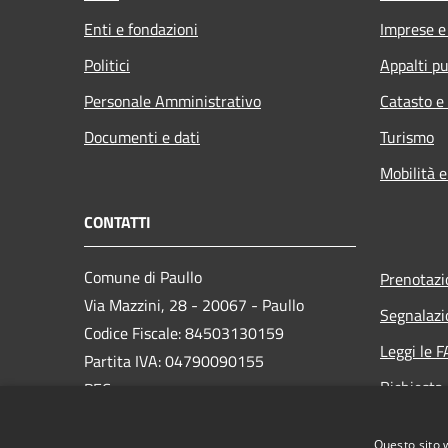
Enti e fondazioni
Imprese 
Politici
Appalti pu
Personale Amministrativo
Catasto e
Documenti e dati
Turismo
Mobilità e
CONTATTI
Comune di Paullo
Prenotaz
Via Mazzini, 28 - 20067 - Paullo
Segnalazi
Codice Fiscale: 84503130159
Leggi le 
Partita IVA: 04790090155
Richiesta
PEC:
protocollo@pec.comune.paullo.mi.it
Whistlebl
Centralino Unico: 02 9062691
Questo sito 