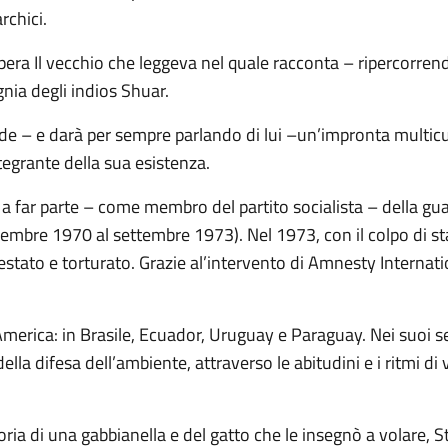
rchici.
pera Il vecchio che leggeva nel quale racconta – ripercorren
nia degli indios Shuar.
ede – e darà per sempre parlando di lui –un’impronta multicul
tegrante della sua esistenza.
a far parte – come membro del partito socialista – della gu
ovembre 1970 al settembre 1973). Nel 1973, con il colpo di st
restato e torturato. Grazie al’intervento di Amnesty Internati
 America: in Brasile, Ecuador, Uruguay e Paraguay. Nei suoi s
la difesa dell’ambiente, attraverso le abitudini e i ritmi di v
oria di una gabbianella e del gatto che le insegnò a volare, S