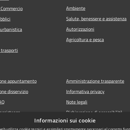
Ambiente
e Commercio
Salute, benessere e assistenza
bblici
Autorizzazioni
 urbanistica
Agricoltura e pesca
 trasporti
ione appuntamento
Amministrazione trasparente
one disservizio
Informativa privacy
FAQ
Note legali
 assistenza
Dichiarazione di accessibilità
Informazioni sui cookie
owing
Elenco link utili
web utilizza cookie tecnici e assimilati strettamente necessari al corretto fu