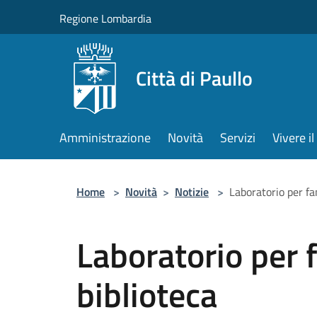
Salta al contenuto principale
Regione Lombardia
Città di Paullo
Amministrazione
Novità
Servizi
Vivere 
Home
>
Novità
>
Notizie
>
Laboratorio per fam
Laboratorio per f
biblioteca