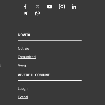
Facebook
Twitter
Youtube
Instagram
LinkedIn
Telegram
Whatsapp
NOVITÀ
Notizie
Comunicati
i
Avvisi
VIVERE IL COMUNE
Luoghi
Eventi