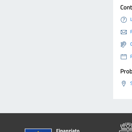
Cont
Prob