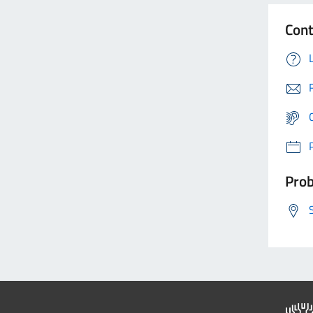
Cont
Prob