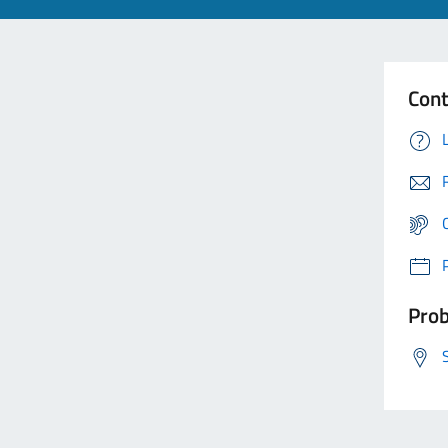
Cont
Prob