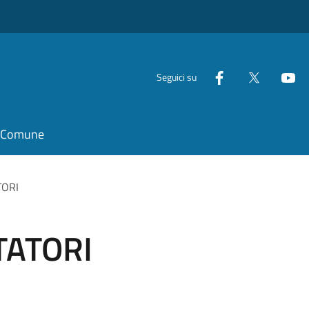
Seguici su
il Comune
TORI
TATORI