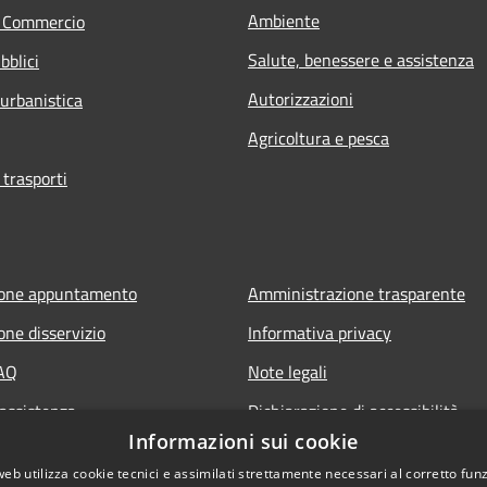
Ambiente
e Commercio
Salute, benessere e assistenza
bblici
Autorizzazioni
 urbanistica
Agricoltura e pesca
 trasporti
ione appuntamento
Amministrazione trasparente
one disservizio
Informativa privacy
FAQ
Note legali
 assistenza
Dichiarazione di accessibilità
Informazioni sui cookie
owing
Elenco link utili
web utilizza cookie tecnici e assimilati strettamente necessari al corretto fu