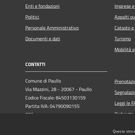
Enti e fondazioni
Imprese 
Politici
Appalti pu
Personale Amministrativo
Catasto e
Documenti e dati
Turismo
Mobilità e
CONTATTI
Comune di Paullo
Prenotaz
Via Mazzini, 28 - 20067 - Paullo
Segnalazi
Codice Fiscale: 84503130159
Leggi le 
Partita IVA: 04790090155
Richiesta
PEC:
protocollo@pec.comune.paullo.mi.it
Whistlebl
Centralino Unico: 02 9062691
Questo sito 