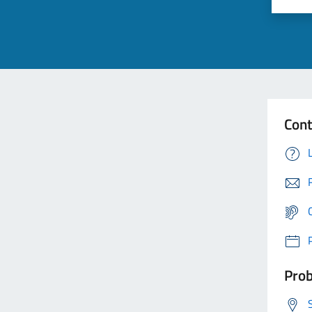
Cont
Prob