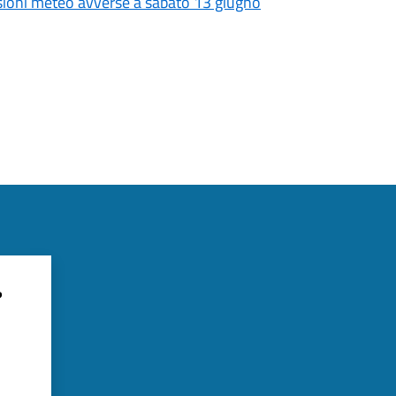
isioni meteo avverse a sabato 13 giugno
?