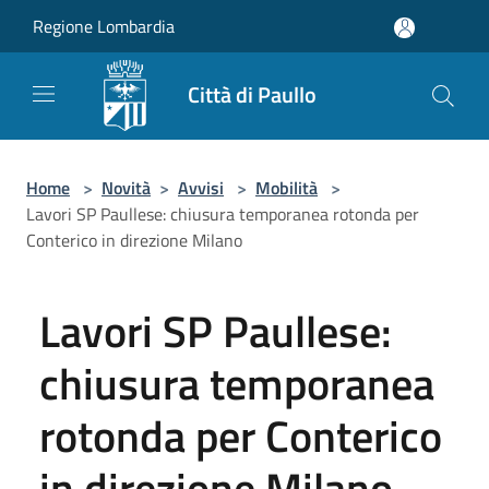
Salta al contenuto principale
Regione Lombardia
Città di Paullo
Home
>
Novità
>
Avvisi
>
Mobilità
>
Lavori SP Paullese: chiusura temporanea rotonda per
Conterico in direzione Milano
Lavori SP Paullese:
chiusura temporanea
rotonda per Conterico
in direzione Milano