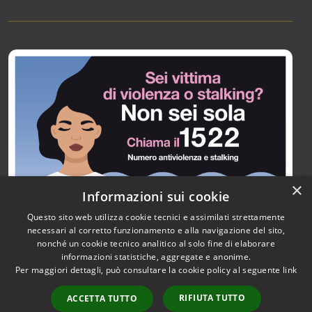
×
Informazioni sui cookie
Questo sito web utilizza cookie tecnici e assimilati strettamente
necessari al corretto funzionamento e alla navigazione del sito,
nonché un cookie tecnico analitico al solo fine di elaborare
informazioni statistiche, aggregate e anonime.
RSS
Copyright © 2026 • Città di
Per maggiori dettagli, può consultare la cookie policy al seguente
link
Accessibilità
Paullo • Powered by
Privacy
Municipium
Accesso
•
RIFIUTA TUTTO
ACCETTA TUTTO
Cookie
redazione