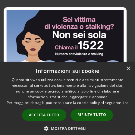
×
Informazioni sui cookie
Questo sito web utilizza cookie tecnici e assimilati strettamente
necessari al corretto funzionamento e alla navigazione del sito,
nonché un cookie tecnico analitico al solo fine di elaborare
informazioni statistiche, aggregate e anonime.
RSS
Copyright © 2026 • Città di
Per maggiori dettagli, può consultare la cookie policy al seguente
link
Accessibilità
Paullo • Powered by
Privacy
Municipium
Accesso
•
RIFIUTA TUTTO
ACCETTA TUTTO
Cookie
redazione
Mappa del sito
MOSTRA DETTAGLI