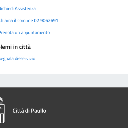
Richiedi Assistenza
Chiama il comune 02 9062691
Prenota un appuntamento
lemi in città
Segnala disservizio
Città di Paullo