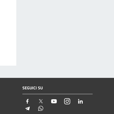
SEGUICI SU
Facebook
Twitter
Youtube
Instagram
LinkedIn
Telegram
Whatsapp