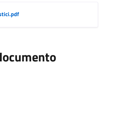
tici.pdf
l documento