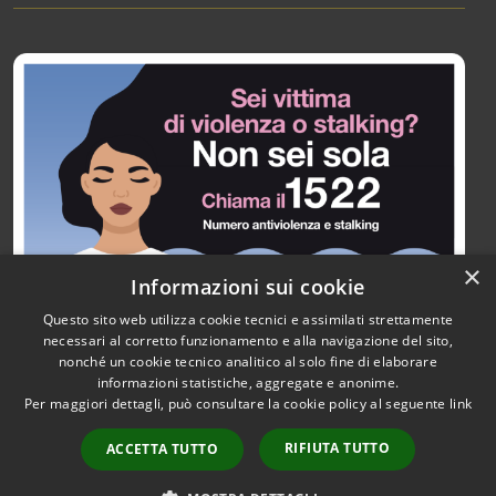
×
Informazioni sui cookie
Questo sito web utilizza cookie tecnici e assimilati strettamente
necessari al corretto funzionamento e alla navigazione del sito,
nonché un cookie tecnico analitico al solo fine di elaborare
informazioni statistiche, aggregate e anonime.
RSS
Copyright © 2026 • Città di
Per maggiori dettagli, può consultare la cookie policy al seguente
link
Accessibilità
Paullo • Powered by
Privacy
Municipium
Accesso
•
RIFIUTA TUTTO
ACCETTA TUTTO
Cookie
redazione
Mappa del sito