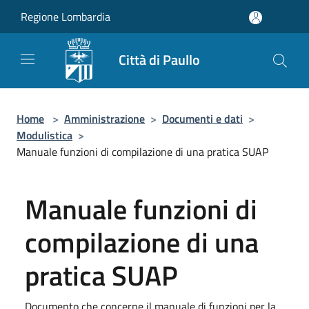
Salta al contenuto principale
Regione Lombardia
Città di Paullo
Home
>
Amministrazione
>
Documenti e dati
>
Modulistica
>
Manuale funzioni di compilazione di una pratica SUAP
Manuale funzioni di
compilazione di una
pratica SUAP
Documento che concerne il manuale di funzioni per la